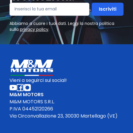
Iscriviti
Abbiamo a cuore i tuoi dati. Leggi la nostra politica
sulla
privacy policy
.
Vieni a seguirci sui social!
M&M MOTORS
M&M MOTORS S.R.L.
P.IVA 04452120266
Via Circonvallazione 23, 30030 Martellago (VE)