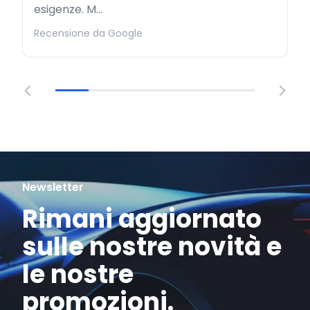
esigenze. M...
Recensione da Google
Newsletter
Rimani aggiornato
sulle nostre novità e
le nostre
promozioni.