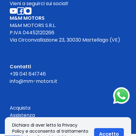
Vieni a seguirci sui social!
M&M MOTORS
M&M MOTORS S.R.L.
P.IVA 04452120266
Via Circonvallazione 23, 30030 Martellago (VE)
Contatti
+39 041 641746
info@mm-motors.it
Acquista
Assistenza
Contatti
Dichiaro di aver letto la Privacy
Policy e acconsento al trattamento
Accetto