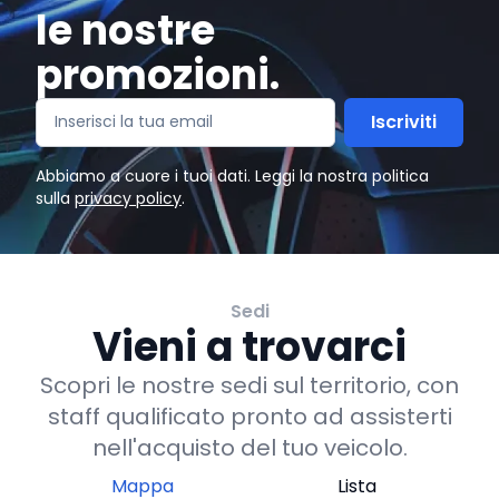
le nostre
promozioni.
Iscriviti
Abbiamo a cuore i tuoi dati. Leggi la nostra politica
sulla
privacy policy
.
Sedi
Vieni a trovarci
Scopri le nostre sedi sul territorio, con
staff qualificato pronto ad assisterti
nell'acquisto del tuo veicolo.
Mappa
Lista