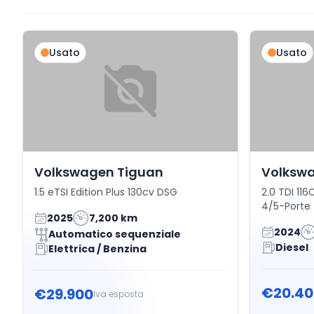
Usato
Usato
Volkswagen Tiguan
Volkswa
1.5 eTSI Edition Plus 130cv DSG
2.0 TDI 11
4/5-Porte
2025
7,200 km
2024
Automatico sequenziale
Diesel
Elettrica / Benzina
€20.40
€29.900
Iva esposta