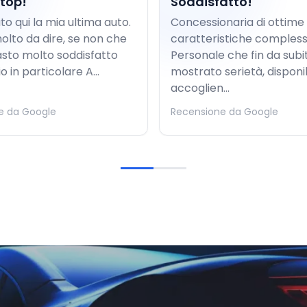
 top!
Soddisfatto!
to qui la mia ultima auto.
Concessionaria di ottime
olto da dire, se non che
caratteristiche complessi
sto molto soddisfatto
Personale che fin da subi
io in particolare A...
mostrato serietà, disponib
accoglien...
e da Google
Recensione da Google