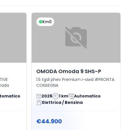
Km0
OMODA Omoda 9 SHS-P
TIVE
1.5 tgdi phev Premium i-awd #PRONTA
rada
CONSEGNA
tomatico
2026
1 km
Automatico
Elettrica / Benzina
€44.900