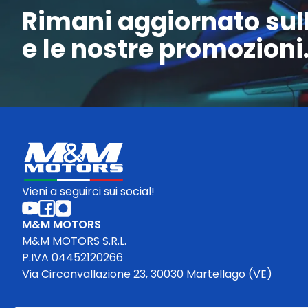
Rimani aggiornato sull
e le nostre promozioni
Vieni a seguirci sui social!
M&M MOTORS
M&M MOTORS S.R.L.
P.IVA 04452120266
Via Circonvallazione 23, 30030 Martellago (VE)