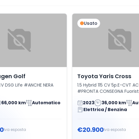
Usato
gen Golf
Toyota Yaris Cross
6CV DSG Life #ANCHE NERA
1.5 Hybrid 115 CV 5p.E-CVT AC
#PRONTA CONSEGNA Fuorist
66,000 km
Automatico
2023
36,000 km
Au
Elettrica / Benzina
0
€20.900
Iva esposta
Iva esposta