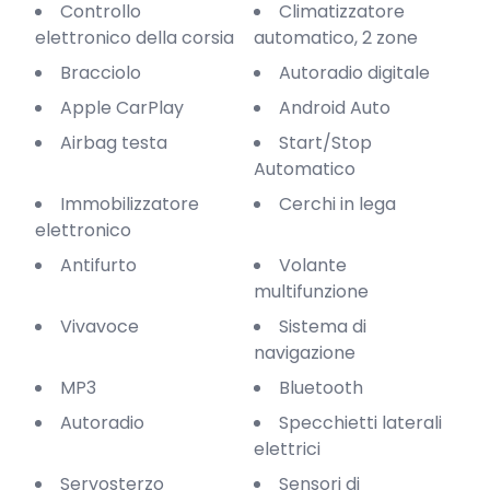
Controllo
Climatizzatore
elettronico della corsia
automatico, 2 zone
Bracciolo
Autoradio digitale
Apple CarPlay
Android Auto
Airbag testa
Start/Stop
Automatico
Immobilizzatore
Cerchi in lega
elettronico
Antifurto
Volante
multifunzione
Vivavoce
Sistema di
navigazione
MP3
Bluetooth
Autoradio
Specchietti laterali
elettrici
Servosterzo
Sensori di