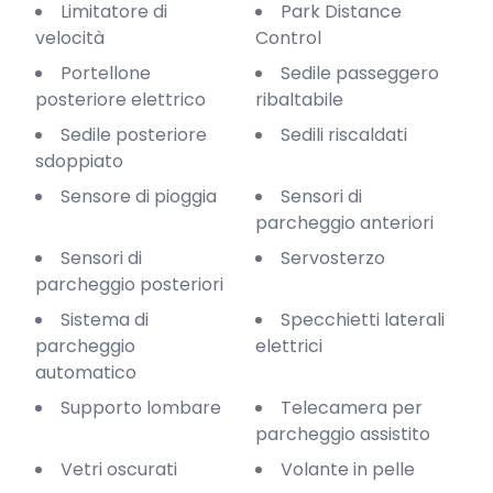
Limitatore di
Park Distance
velocità
Control
Portellone
Sedile passeggero
posteriore elettrico
ribaltabile
Sedile posteriore
Sedili riscaldati
sdoppiato
Sensore di pioggia
Sensori di
parcheggio anteriori
Sensori di
Servosterzo
parcheggio posteriori
Sistema di
Specchietti laterali
parcheggio
elettrici
automatico
Supporto lombare
Telecamera per
parcheggio assistito
Vetri oscurati
Volante in pelle