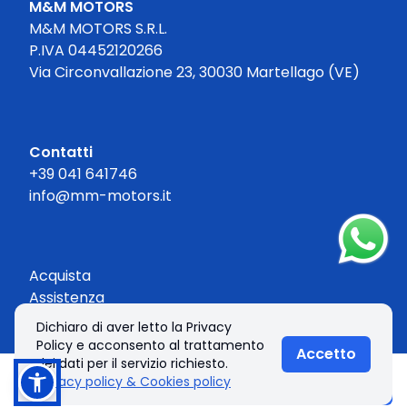
M&M MOTORS
M&M MOTORS S.R.L.
P.IVA 04452120266
Via Circonvallazione 23, 30030 Martellago (VE)
Contatti
+39 041 641746
info@mm-motors.it
Acquista
Assistenza
Contatti
Dichiaro di aver letto la Privacy
Policy e acconsento al trattamento
Accetto
dei dati per il servizio richiesto.
Privacy policy & Cookies policy
Chiama
Informazioni
© 2026 M&M MOTORS S.R.L.. Tutti i diritti riservati.