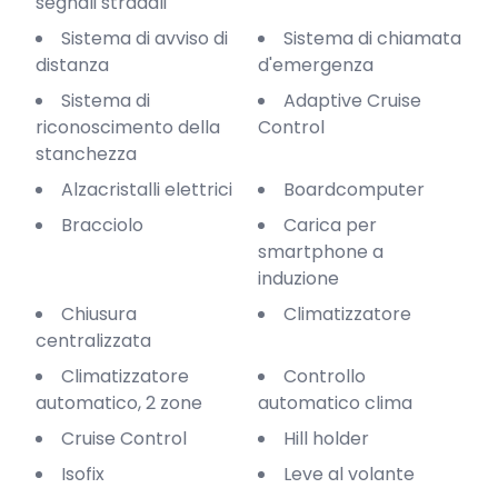
segnali stradali
Sistema di avviso di
Sistema di chiamata
distanza
d'emergenza
Sistema di
Adaptive Cruise
riconoscimento della
Control
stanchezza
Alzacristalli elettrici
Boardcomputer
Bracciolo
Carica per
smartphone a
induzione
Chiusura
Climatizzatore
centralizzata
Climatizzatore
Controllo
automatico, 2 zone
automatico clima
Cruise Control
Hill holder
Isofix
Leve al volante