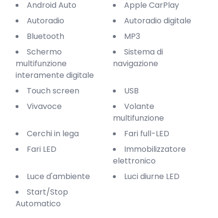
Android Auto
Apple CarPlay
Autoradio
Autoradio digitale
Bluetooth
MP3
Schermo
Sistema di
multifunzione
navigazione
interamente digitale
Touch screen
USB
Vivavoce
Volante
multifunzione
Cerchi in lega
Fari full-LED
Fari LED
Immobilizzatore
elettronico
Luce d'ambiente
Luci diurne LED
Start/Stop
Automatico