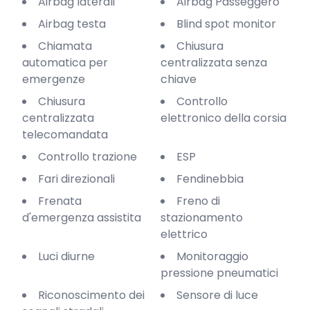
Airbag laterali
Airbag Passeggero
Airbag testa
Blind spot monitor
Chiamata
Chiusura
automatica per
centralizzata senza
emergenze
chiave
Chiusura
Controllo
centralizzata
elettronico della corsia
telecomandata
Controllo trazione
ESP
Fari direzionali
Fendinebbia
Frenata
Freno di
d'emergenza assistita
stazionamento
elettrico
Luci diurne
Monitoraggio
pressione pneumatici
Riconoscimento dei
Sensore di luce