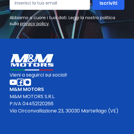
Iscriviti
Abbiamo a cuore i tuoi dati. Leggi la nostra politica
sulla
privacy policy
.
Vieni a seguirci sui social!
M&M MOTORS
M&M MOTORS S.R.L.
P.IVA 04452120266
Via Circonvallazione 23, 30030 Martellago (VE)