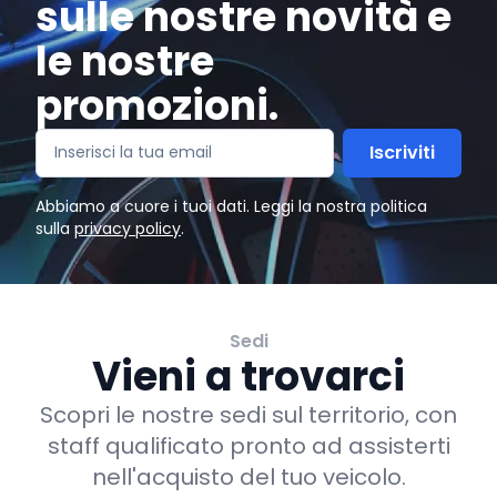
sulle nostre novità e
le nostre
promozioni.
Iscriviti
Abbiamo a cuore i tuoi dati. Leggi la nostra politica
sulla
privacy policy
.
Sedi
Vieni a trovarci
Scopri le nostre sedi sul territorio, con
staff qualificato pronto ad assisterti
nell'acquisto del tuo veicolo.