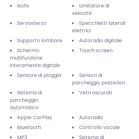
Isofix
Limitatore di
velocità
Servosterzo
Specchietti laterali
elettrici
Supporto lombare
Autoradio digitale
Schermo
Touch screen
multifunzione
interamente digitale
Sensore di pioggia
Sensori di
parcheggio posteriori
Sistema di
Vetri oscurati
parcheggio
automatico
Apple CarPlay
Autoradio
Bluetooth
Controllo vocale
MP3
Sistema di