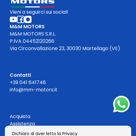
Vieni a seguirci sui social!
M&M MOTORS
M&M MOTORS S.R.L.
P.IVA 04452120266
Via Circonvallazione 23, 30030 Martellago (VE)
Contatti
+39 041 641746
info@mm-motors.it
Acquista
Assistenza
Contatti
Dichiaro di aver letto la Privacy