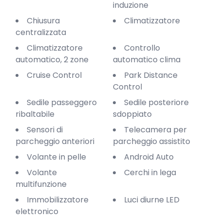
induzione
Chiusura
Climatizzatore
centralizzata
Climatizzatore
Controllo
automatico, 2 zone
automatico clima
Cruise Control
Park Distance
Control
Sedile passeggero
Sedile posteriore
ribaltabile
sdoppiato
Sensori di
Telecamera per
parcheggio anteriori
parcheggio assistito
Volante in pelle
Android Auto
Volante
Cerchi in lega
multifunzione
Immobilizzatore
Luci diurne LED
elettronico